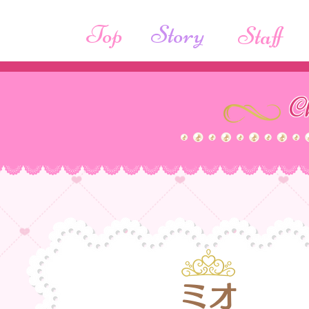
Top
Story
Staff
C
ミオ