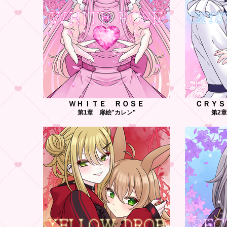
ＷＨＩＴＥ ＲＯＳＥ
ＣＲＹＳ
第1章 扉絵"カレン"
第2