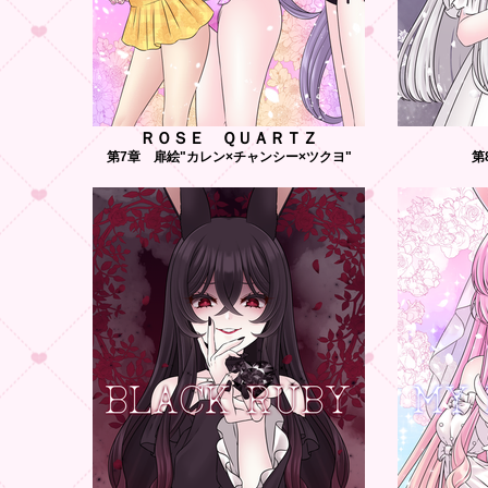
ＲＯＳＥ ＱＵＡＲＴＺ
第7章 扉絵"カレン×チャンシー×ツクヨ"
第