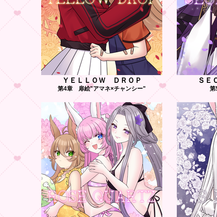
ＹＥＬＬＯＷ ＤＲＯＰ
ＳＥ
第4章 扉絵"アマネ×チャンシー"
第