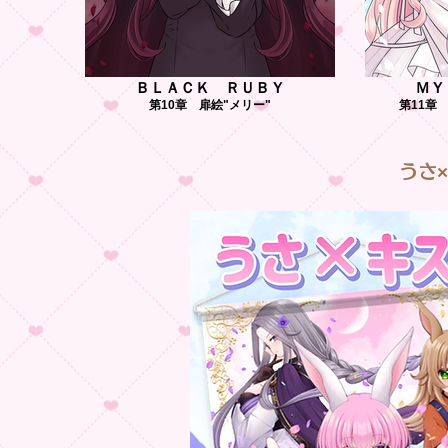
ＢＬＡＣＫ ＲＵＢＹ
ＭＹ
第10章 扉絵"メリー"
第11章
うさ